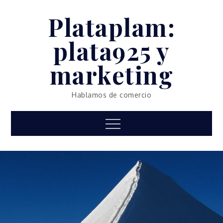
Skip
Plataplam:
to
content
plata925 y
marketing
Hablamos de comercio
Menu