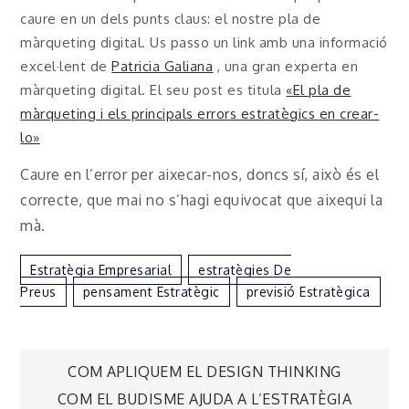
caure en un dels punts claus: el nostre pla de
màrqueting digital. Us passo un link amb una informació
excel·lent de
Patricia Galiana
, una gran experta en
màrqueting digital. El seu post es titula
«El pla de
màrqueting i els principals errors estratègics en crear-
lo»
Caure en l’error per aixecar-nos, doncs sí, això és el
correcte, que mai no s’hagi equivocat que aixequi la
mà.
Estratègia Empresarial
Estratègies De
Preus
Pensament Estratègic
Previsió Estratègica
Navegación
COM APLIQUEM EL DESIGN THINKING
COM EL BUDISME AJUDA A L’ESTRATÈGIA