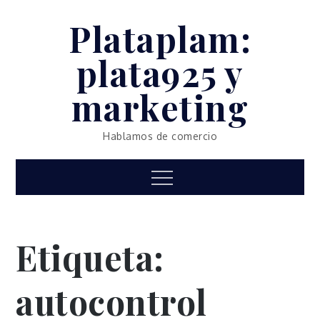
Skip
Plataplam:
to
content
plata925 y
marketing
Hablamos de comercio
Menu
Etiqueta:
autocontrol