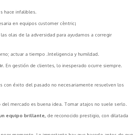
 hace infalibles.
cesaria en equipos customer cèntric¡
las olas de la adversidad para ayudarnos a corregir
orno; actuar a tiempo .Inteligencia y humildad.
ir
. En gestión de clientes, lo inesperado ocurre siempre.
cas con éxito del pasado no necesariamente resuelven los
o del mercado es buena idea. Tomar atajos no suele serlo.
un equipo brillante,
de reconocido prestigio, con dilatada
 peor momento. Lo importante hay que hacerlo antes de que