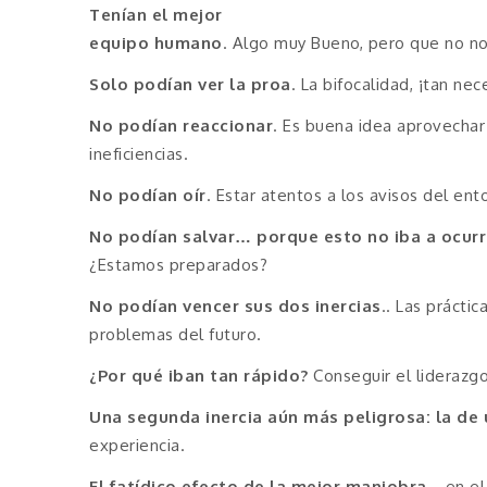
Tenían el mejor
equipo humano
. Algo muy Bueno, pero que no nos
Solo podían ver la proa
. La bifocalidad, ¡tan ne
No podían reaccionar
. Es buena idea aprovechar 
ineficiencias.
No podían oír
. Estar atentos a los avisos del ent
No podían salvar… porque esto no iba a ocurr
¿Estamos preparados?
No podían vencer sus dos inercias
.. Las prácti
problemas del futuro.
¿Por qué iban tan rápido?
Conseguir el liderazg
Una segunda inercia aún más peligrosa: la de 
experiencia.
El fatídico efecto de la mejor maniobra
… en el