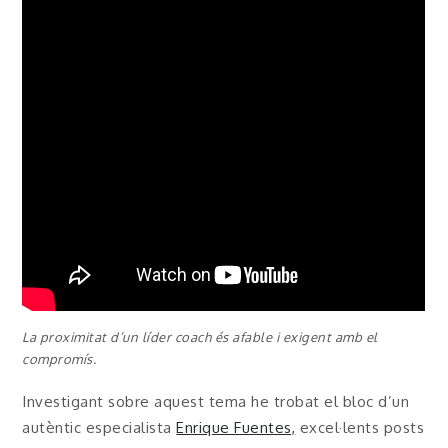
La proximitat d’un líder coach és afable i exigent amb el
compromís.
Investigant sobre aquest tema he trobat el bloc d’un
autèntic especialista
Enrique Fuentes,
excel·lents posts