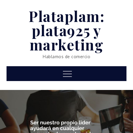
Skip
Plataplam:
to
content
plata925 y
marketing
Hablamos de comercio
Menu