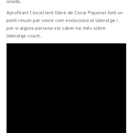
onada.
Aprofitant l’excel·lent llibre de Cesar Piqueras faré un
petit resum per veure com evoluciona el lideratge i
per si alguna persona vol saber-ne més sobre
lideratge coach.