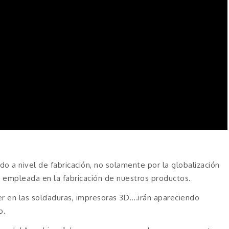
 a nivel de fabricación, no solamente por la globalización
ía empleada en la fabricación de nuestros productos.
er en las soldaduras, impresoras 3D….irán apareciendo
o.