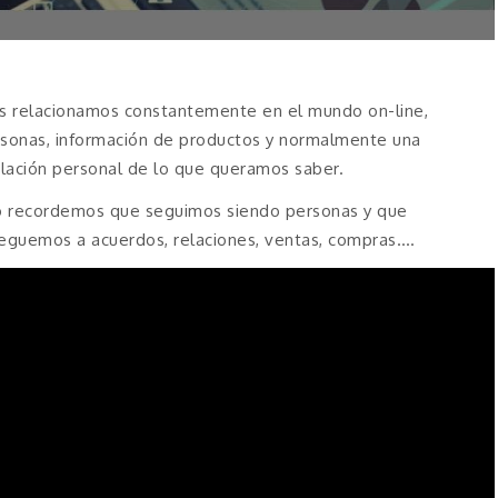
os relacionamos constantemente en el mundo on-line,
ersonas, información de productos y normalmente una
elación personal de lo que queramos saber.
ro recordemos que seguimos siendo personas y que
lleguemos a acuerdos, relaciones, ventas, compras….